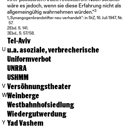
wäre es jedoch, wenn sie diese Erfahrung nicht als
3
allgemeingültig wahrnehmen würden.“
1
„Synangogenbrandstifter neu verhandelt”: in StZ, 16. Juli 1947, Nr.
57.
2
Ebd. S. 141.
3
Ebd., S. 57/58.
Tel-Aviv
u.a. asoziale, verbrecherische
U
Uniformverbot
UNRRA
USHMM
Versöhnungstheater
V
Weinberge
W
Westbahnhofsiedlung
Wiedergutwerdung
Yad Vashem
Y