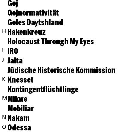
Goj
Gojnormativität
Goles Daytshland
Hakenkreuz
H
Holocaust Through My Eyes
IRO
I
Jalta
J
Jüdische Historische Kommission
Knesset
K
Kontingentflüchtlinge
Mikwe
M
Mobiliar
Nakam
N
Odessa
O