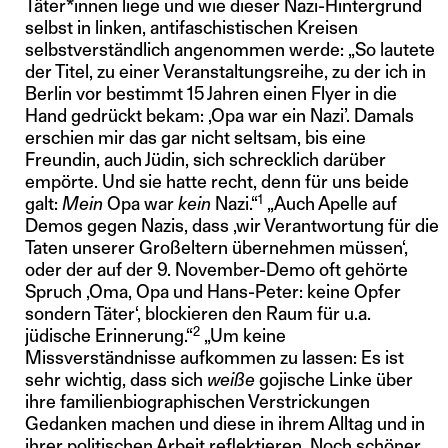
Täter*innen liege und wie dieser Nazi-Hintergrund
selbst in linken, antifaschistischen Kreisen
selbstverständlich angenommen werde: „So lautete
der Titel, zu einer Veranstaltungsreihe, zu der ich in
Berlin vor bestimmt 15 Jahren einen Flyer in die
Hand gedrückt bekam: ,Opa war ein Nazi’. Damals
erschien mir das gar nicht seltsam, bis eine
Freundin, auch Jüdin, sich schrecklich darüber
empörte. Und sie hatte recht, denn für uns beide
1
galt:
Mein
Opa war
kein
Nazi.“
„Auch Apelle auf
Demos gegen Nazis, dass ,wir Verantwortung für die
Taten unserer Großeltern übernehmen müssen‘,
oder der auf der 9. November-Demo oft gehörte
Spruch ,Oma, Opa und Hans-Peter: keine Opfer
sondern Täter‘, blockieren den Raum für u.a.
2
jüdische Erinnerung.“
„Um keine
Missverständnisse aufkommen zu lassen: Es ist
sehr wichtig, dass sich
weiße
gojische Linke über
ihre familienbiographischen Verstrickungen
Gedanken machen und diese in ihrem Alltag und in
ihrer politischen Arbeit reflektieren. Noch schöner