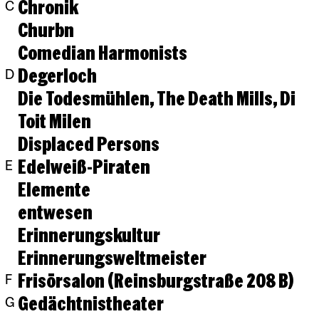
Chronik
C
Churbn
Comedian Harmonists
Degerloch
D
Die Todesmühlen, The Death Mills, Di
Toit Milen
Displaced Persons
Edelweiß-Piraten
E
Elemente
entwesen
Erinnerungskultur
Erinnerungsweltmeister
Frisörsalon (Reinsburgstraße 208 B)
F
Gedächtnistheater
G