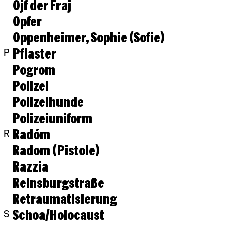
Ojf der Fraj
Opfer
Oppenheimer, Sophie (Sofie)
Pflaster
P
Pogrom
Polizei
Polizeihunde
Polizeiuniform
Radóm
R
Radom (Pistole)
Razzia
Reinsburgstraße
Retraumatisierung
Schoa/Holocaust
S