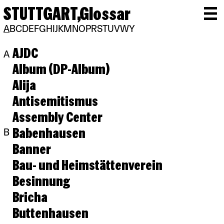
STUTTGART,
Glossar
A
B
C
D
E
F
G
H
I
J
K
M
N
O
P
R
S
T
U
V
W
Y
AJDC
A
Album (DP-Album)
Alija
Antisemitismus
Assembly Center
Babenhausen
B
Banner
Bau- und Heimstättenverein
Besinnung
Bricha
Buttenhausen