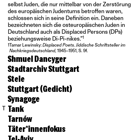
selbst Juden, die nur mittelbar von der Zerstörung
des europäischen Judentums betroffen waren,
schlossen sich in seine Definition ein. Daneben
bezeichneten sich die osteuropäischen Juden in
Deutschland auch als Displaced Persons (DPs)
1
beziehungsweise Di-Pi-nikes.”
1
Tamar Lewinsky:
Displaced Poets. Jiddische Schriftsteller im
Nachkriegsdeutschland,
1945–1951, S. 9f.
Shmuel Dancyger
Stadtarchiv Stuttgart
Stele
Stuttgart (Gedicht)
Synagoge
Tank
T
Tarnów
Täter*innenfokus
Tel-Aviv