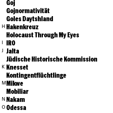
Goj
Gojnormativität
Goles Daytshland
Hakenkreuz
H
Holocaust Through My Eyes
IRO
I
Jalta
J
Jüdische Historische Kommission
Knesset
K
Kontingentflüchtlinge
Mikwe
M
Mobiliar
Nakam
N
Odessa
O