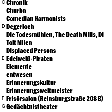
Chronik
C
Churbn
Comedian Harmonists
Degerloch
D
Die Todesmühlen, The Death Mills, Di
Toit Milen
Displaced Persons
Edelweiß-Piraten
E
Elemente
entwesen
Erinnerungskultur
Erinnerungsweltmeister
Frisörsalon (Reinsburgstraße 208 B)
F
Gedächtnistheater
G