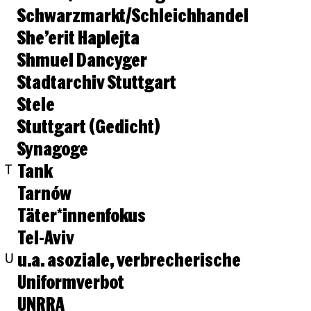
Schwarzmarkt/Schleichhandel
She’erit Haplejta
Shmuel Dancyger
Stadtarchiv Stuttgart
Stele
Stuttgart (Gedicht)
Synagoge
Tank
T
Tarnów
Täter*innenfokus
Tel-Aviv
u.a. asoziale, verbrecherische
U
Uniformverbot
UNRRA