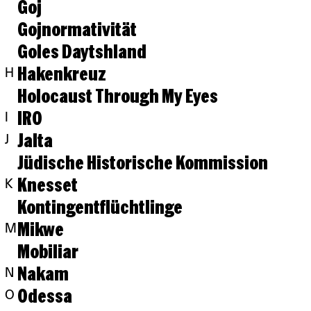
Goj
Gojnormativität
Goles Daytshland
Hakenkreuz
H
Holocaust Through My Eyes
IRO
I
Jalta
J
Jüdische Historische Kommission
Knesset
K
Kontingentflüchtlinge
Mikwe
M
Mobiliar
Nakam
N
Odessa
O