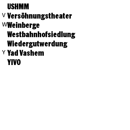
USHMM
Versöhnungstheater
V
Weinberge
W
Westbahnhofsiedlung
Wiedergutwerdung
Yad Vashem
Y
YIVO