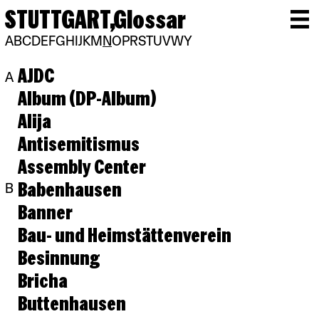
STUTTGART,
Glossar
A
B
C
D
E
F
G
H
I
J
K
M
N
O
P
R
S
T
U
V
W
Y
AJDC
A
Album (DP-Album)
Alija
Antisemitismus
Assembly Center
Babenhausen
B
Banner
Bau- und Heimstättenverein
Besinnung
Bricha
Buttenhausen