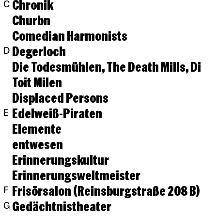
Chronik
C
Churbn
Comedian Harmonists
Degerloch
D
Die Todesmühlen, The Death Mills, Di
Toit Milen
Displaced Persons
Edelweiß-Piraten
E
Elemente
entwesen
Erinnerungskultur
Erinnerungsweltmeister
Frisörsalon (Reinsburgstraße 208 B)
F
Gedächtnistheater
G