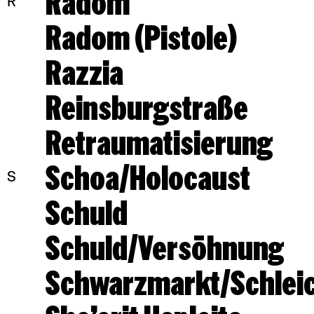
Radóm
R
Radom (Pistole)
Razzia
Reinsburgstraße
Retraumatisierung
Schoa/Holocaust
S
Schuld
Schuld/Versöhnung
Schwarzmarkt/Schlei