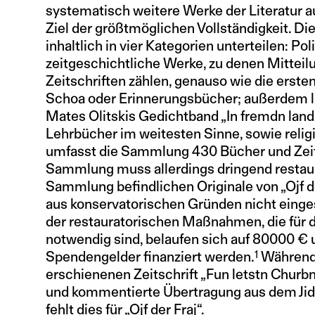
systematisch weitere Werke der Literatur 
Ziel der größtmöglichen Vollständigkeit. Die
inhaltlich in vier Kategorien unterteilen: Pol
zeitgeschichtliche Werke, zu denen Mitteil
Zeitschriften zählen, genauso wie die erst
Schoa oder Erinnerungsbücher; außerdem li
Mates Olitskis Gedichtband „In fremdn lan
Lehrbücher im weitesten Sinne, sowie rel
umfasst die Sammlung 430 Bücher und Zeitu
Sammlung muss allerdings dringend restauri
Sammlung befindlichen Originale von „Ojf 
aus konservatorischen Gründen nicht eing
der restauratorischen Maßnahmen, die für d
notwendig sind, belaufen sich auf 80000 €
1
Spendengelder finanziert werden.
Während 
erschienenen Zeitschrift „Fun letstn Churbn“
und kommentierte Übertragung aus dem Jidd
fehlt dies für „Ojf der Fraj“.