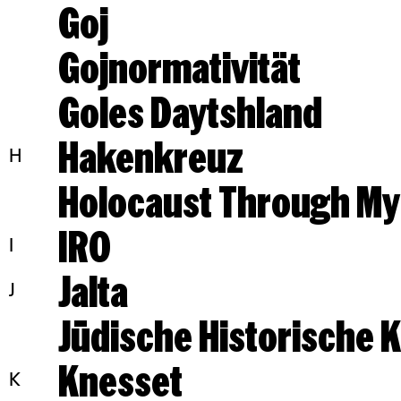
Goj
Gojnormativität
Goles Daytshland
Hakenkreuz
H
Holocaust Through My
IRO
I
Jalta
J
Jüdische Historische
Knesset
K