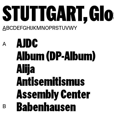
STUTTGART,
Glo
A
B
C
D
E
F
G
H
I
J
K
M
N
O
P
R
S
T
U
V
W
Y
AJDC
A
Album (DP-Album)
Alija
Antisemitismus
Assembly Center
Babenhausen
B