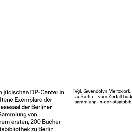
1
Vgl. Gwendolyn Mertz-Jork:
e im jüdischen DP-Center in
zu Berlin – vom Zerfall bed
altene Exemplare der
sammlung-in-der-staatsbibl
lesesaal der Berliner
ge Sammlung von
inem ersten, 200 Bücher
sbibliothek zu Berlin