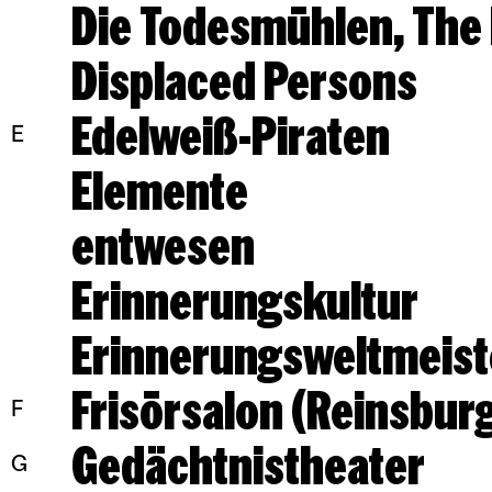
Displaced Persons
Edelweiß-Piraten
E
Elemente
entwesen
Erinnerungskultur
Erinnerungsweltmeist
Frisörsalon (Reinsbur
F
Gedächtnistheater
G