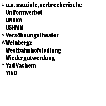
u.a. asoziale, verbrecherische
U
Uniformverbot
UNRRA
USHMM
Versöhnungstheater
V
Weinberge
W
Westbahnhofsiedlung
Wiedergutwerdung
Yad Vashem
Y
YIVO