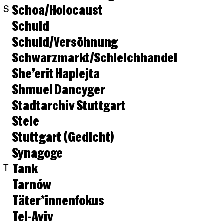
Schoa/Holocaust
S
Schuld
Schuld/Versöhnung
Schwarzmarkt/Schleichhandel
She’erit Haplejta
Shmuel Dancyger
Stadtarchiv Stuttgart
Stele
Stuttgart (Gedicht)
Synagoge
Tank
T
Tarnów
Täter*innenfokus
Tel-Aviv