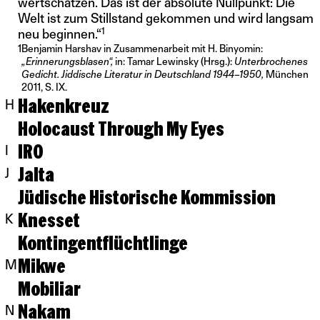
wertschätzen. Das ist der absolute Nullpunkt: Die
Welt ist zum Stillstand gekommen und wird langsam
1
neu beginnen.“
1
Benjamin Harshav in Zusammenarbeit mit H. Binyomin:
„Erinnerungsblasen“,
in: Tamar Lewinsky (Hrsg.):
Unterbrochenes
Gedicht. Jiddische Literatur in Deutschland 1944–1950,
München
2011, S. IX.
Hakenkreuz
H
Holocaust Through My Eyes
IRO
I
Jalta
J
Jüdische Historische Kommission
Knesset
K
Kontingentflüchtlinge
Mikwe
M
Mobiliar
Nakam
N