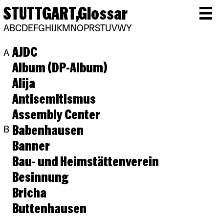
STUTTGART,
Glossar
A
B
C
D
E
F
G
H
I
J
K
M
N
O
P
R
S
T
U
V
W
Y
AJDC
A
Album (DP-Album)
Alija
Antisemitismus
Assembly Center
Babenhausen
B
Banner
Bau- und Heimstättenverein
Besinnung
Bricha
Buttenhausen