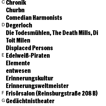
Chronik
C
Churbn
Comedian Harmonists
Degerloch
D
Die Todesmühlen, The Death Mills, Di
Toit Milen
Displaced Persons
Edelweiß-Piraten
E
Elemente
entwesen
Erinnerungskultur
Erinnerungsweltmeister
Frisörsalon (Reinsburgstraße 208 B)
F
Gedächtnistheater
G