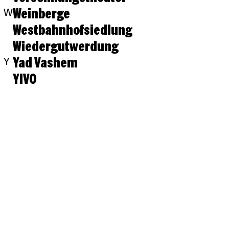
Weinberge
W
Westbahnhofsiedlung
Wiedergutwerdung
Yad Vashem
Y
YIVO