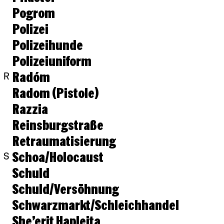
Pogrom
Polizei
Polizeihunde
Polizeiuniform
Radóm
R
Radom (Pistole)
Razzia
Reinsburgstraße
Retraumatisierung
Schoa/Holocaust
S
Schuld
Schuld/Versöhnung
Schwarzmarkt/Schleichhandel
She’erit Haplejta