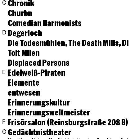
Chronik
C
Churbn
Comedian Harmonists
Degerloch
D
Die Todesmühlen, The Death Mills, Di
Toit Milen
Displaced Persons
Edelweiß-Piraten
E
Elemente
entwesen
Erinnerungskultur
Erinnerungsweltmeister
Frisörsalon (Reinsburgstraße 208 B)
F
Gedächtnistheater
G