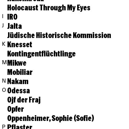
Holocaust Through My Eyes
IRO
I
Jalta
J
Jüdische Historische Kommission
Knesset
K
Kontingentflüchtlinge
Mikwe
M
Mobiliar
Nakam
N
Odessa
O
Ojf der Fraj
Opfer
Oppenheimer, Sophie (Sofie)
Pflaster
P