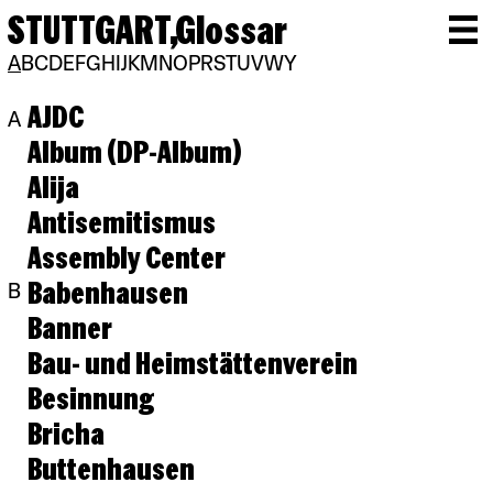
STUTTGART,
Glossar
A
B
C
D
E
F
G
H
I
J
K
M
N
O
P
R
S
T
U
V
W
Y
AJDC
A
Album (DP-Album)
Alija
Antisemitismus
Assembly Center
Babenhausen
B
Banner
Bau- und Heimstättenverein
Besinnung
Bricha
Buttenhausen