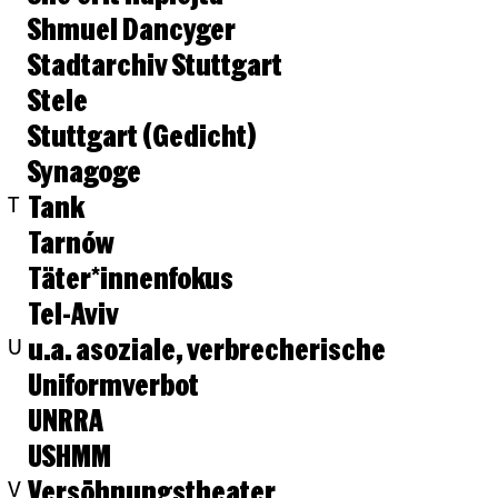
Shmuel Dancyger
Stadtarchiv Stuttgart
Stele
Stuttgart (Gedicht)
Synagoge
Tank
T
Tarnów
Täter*innenfokus
Tel-Aviv
u.a. asoziale, verbrecherische
U
Uniformverbot
UNRRA
USHMM
Versöhnungstheater
V