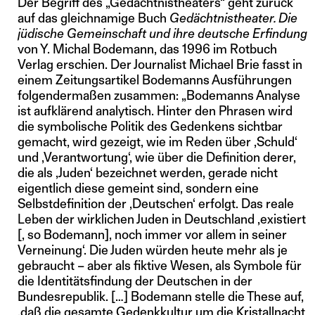
Der Begriff des „Gedächtnistheaters“ geht zurück
auf das gleichnamige Buch
Gedächtnistheater. Die
jüdische Gemeinschaft und ihre deutsche Erfindung
von Y. Michal Bodemann, das 1996 im Rotbuch
Verlag erschien. Der Journalist Michael Brie fasst in
einem Zeitungsartikel Bodemanns Ausführungen
folgendermaßen zusammen: „Bodemanns Analyse
ist aufklärend analytisch. Hinter den Phrasen wird
die symbolische Politik des Gedenkens sichtbar
gemacht, wird gezeigt, wie im Reden über ‚Schuld‘
und ‚Verantwortung‘, wie über die Definition derer,
die als ‚Juden‘ bezeichnet werden, gerade nicht
eigentlich diese gemeint sind, sondern eine
Selbstdefinition der ‚Deutschen‘ erfolgt. Das reale
Leben der wirklichen Juden in Deutschland ‚existiert
[, so Bodemann], noch immer vor allem in seiner
Verneinung‘. Die Juden würden heute mehr als je
gebraucht – aber als fiktive Wesen, als Symbole für
die Identitätsfindung der Deutschen in der
Bundesrepublik. […] Bodemann stelle die These auf,
‚daß die gesamte Gedenkkultur um die Kristallnacht