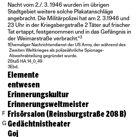
Nacht vom 2./. 3. 1946 wurden im übrigen
Stadtgebiet weitere solche Plakatanschläge
angebracht. Die Militärpolizei hat am 2. 3.1946 und
23 Uhr in der Kriegsbergstraße 2 Täter auf frischer
Tat ertappt, festgenommen und in das Gefängnis in
3
der Weimarstraße verbracht.“
1
Ehemaliger Nachrichtendienst der US Army, der während des
Zweiten Weltkrieges als polizeiähnliche Spionage-
Abwehrabteilung gegründet wurde.
2
StaS HA 14_0_49
3
Ebd.
Elemente
entwesen
Erinnerungskultur
Erinnerungsweltmeister
Frisörsalon (Reinsburgstraße 208 B)
F
Gedächtnistheater
G
Goj