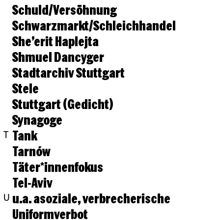
Schuld/Versöhnung
Schwarzmarkt/Schleichhandel
She’erit Haplejta
Shmuel Dancyger
Stadtarchiv Stuttgart
Stele
Stuttgart (Gedicht)
Synagoge
Tank
T
Tarnów
Täter*innenfokus
Tel-Aviv
u.a. asoziale, verbrecherische
U
Uniformverbot