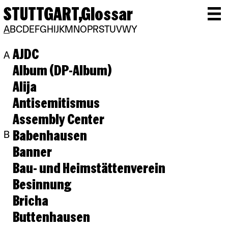
STUTTGART,
Glossar
A
B
C
D
E
F
G
H
I
J
K
M
N
O
P
R
S
T
U
V
W
Y
AJDC
A
Album (DP-Album)
Alija
Antisemitismus
Assembly Center
Babenhausen
B
Banner
Bau- und Heimstättenverein
Besinnung
Bricha
Buttenhausen