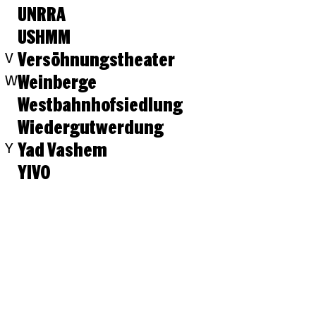
UNRRA
USHMM
Versöhnungstheater
V
Weinberge
W
Westbahnhofsiedlung
Wiedergutwerdung
Yad Vashem
Y
YIVO