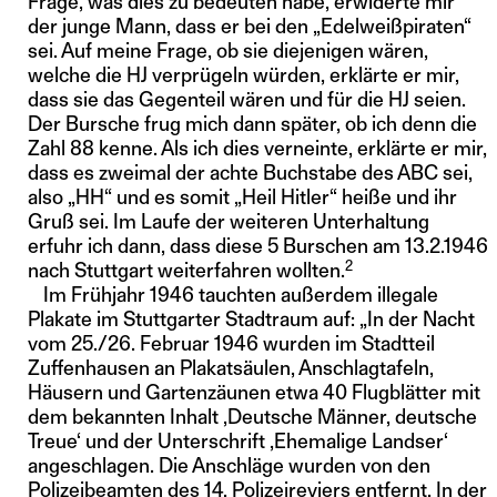
Frage, was dies zu bedeuten habe, erwiderte mir
der junge Mann, dass er bei den „Edelweißpiraten“
sei. Auf meine Frage, ob sie diejenigen wären,
welche die HJ verprügeln würden, erklärte er mir,
dass sie das Gegenteil wären und für die HJ seien.
Der Bursche frug mich dann später, ob ich denn die
Zahl 88 kenne. Als ich dies verneinte, erklärte er mir,
dass es zweimal der achte Buchstabe des ABC sei,
also „HH“ und es somit „Heil Hitler“ heiße und ihr
Gruß sei. Im Laufe der weiteren Unterhaltung
erfuhr ich dann, dass diese 5 Burschen am 13.2.1946
2
nach Stuttgart weiterfahren wollten.
Im Frühjahr 1946 tauchten außerdem illegale
Plakate im Stuttgarter Stadtraum auf: „In der Nacht
vom 25./26. Februar 1946 wurden im Stadtteil
Zuffenhausen an Plakatsäulen, Anschlagtafeln,
Häusern und Gartenzäunen etwa 40 Flugblätter mit
dem bekannten Inhalt ,Deutsche Männer, deutsche
Treue‘ und der Unterschrift ,Ehemalige Landser‘
angeschlagen. Die Anschläge wurden von den
Polizeibeamten des 14. Polizeireviers entfernt. In der