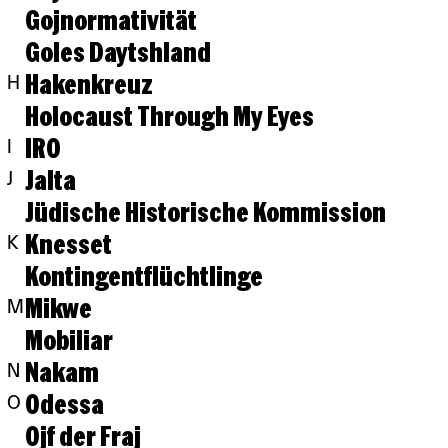
Gojnormativität
Goles Daytshland
Hakenkreuz
H
Holocaust Through My Eyes
IRO
I
Jalta
J
Jüdische Historische Kommission
Knesset
K
Kontingentflüchtlinge
Mikwe
M
Mobiliar
Nakam
N
Odessa
O
Ojf der Fraj