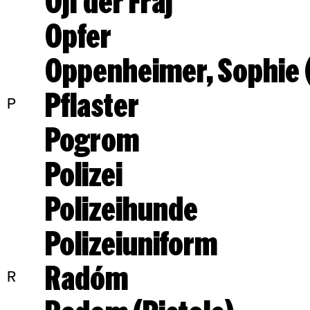
Opfer
Oppenheimer, Sophie (
Pflaster
P
Pogrom
Polizei
Polizeihunde
Polizeiuniform
Radóm
R