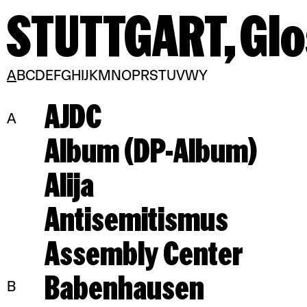
STUTTGART,
Glo
A
B
C
D
E
F
G
H
I
J
K
M
N
O
P
R
S
T
U
V
W
Y
AJDC
A
Album (DP-Album)
Alija
Antisemitismus
Assembly Center
Babenhausen
B