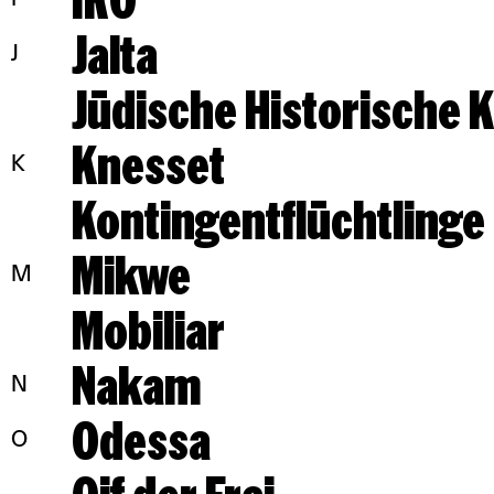
Jalta
J
Jüdische Historische
Knesset
K
Kontingentflüchtlinge
Mikwe
M
Mobiliar
Nakam
N
Odessa
O
Ojf der Fraj