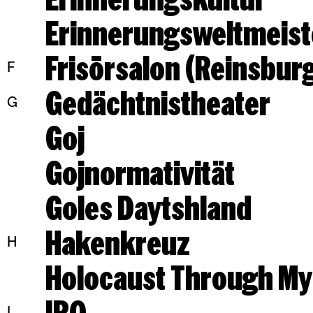
Erinnerungsweltmeist
Frisörsalon (Reinsbur
F
Gedächtnistheater
G
Goj
Gojnormativität
Goles Daytshland
Hakenkreuz
H
Holocaust Through My
IRO
I