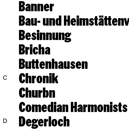
Banner
Bau- und Heimstätten
Besinnung
Bricha
Buttenhausen
Chronik
C
Churbn
Comedian Harmonists
Degerloch
D