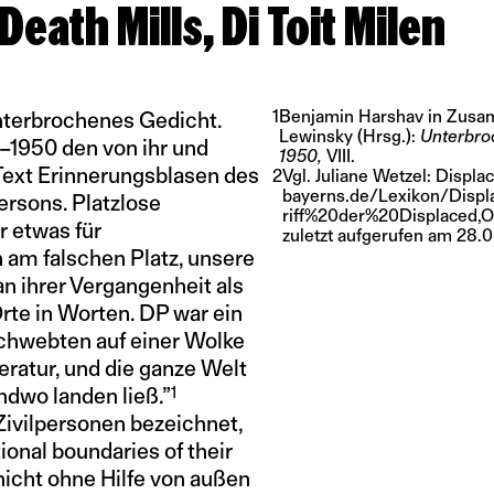
Die Todesmühlen, The Death Mills, Di Toit Milen
1
Benjamin Harshav in Zusa
Unterbrochenes Gedicht.
Lewinsky (Hrsg.):
Unterbroc
4–1950 den von ihr und
1950,
VIII.
Text Erinnerungsblasen des
2
Vgl. Juliane Wetzel: Displ
bayerns.de/Lexikon/Disp
ersons. Platzlose
riff%20der%20Displaced,
 etwas für
zuletzt aufgerufen am 28.
 am falschen Platz, unsere
an ihrer Vergangenheit als
Orte in Worten. DP war ein
 schwebten auf einer Wolke
eratur, und die ganze Welt
1
ndwo landen ließ.”
ivilpersonen bezeichnet,
ional boundaries of their
nicht ohne Hilfe von außen