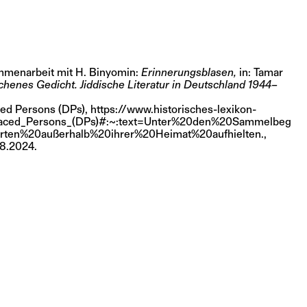
mmenarbeit mit H. Binyomin:
Erinnerungsblasen,
in: Tamar
henes Gedicht. Jiddische Literatur in Deutschland 1944–
aced Persons (DPs),
https://www.historisches-lexikon-
laced_Persons_(DPs)#:~:text=Unter%20den%20Sammelbeg
Orten%20außerhalb%20ihrer%20Heimat%20aufhielten.,
08.2024.