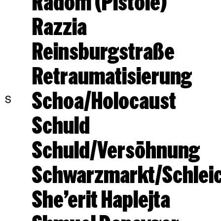
Radom (Pistole)
Razzia
Reinsburgstraße
Retraumatisierung
Schoa/Holocaust
S
Schuld
Schuld/Versöhnung
Schwarzmarkt/Schlei
She’erit Haplejta