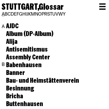
STUTTGART,
Glossar
A
B
C
D
E
F
G
H
I
J
K
M
N
O
P
R
S
T
U
V
W
Y
AJDC
A
Album (DP-Album)
Alija
Antisemitismus
Assembly Center
Babenhausen
B
Banner
Bau- und Heimstättenverein
Besinnung
Bricha
Buttenhausen