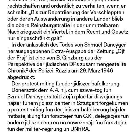
rechtschaffen und ordentlich zu verhalten, wenn er
schreibt: „Bis zur Repatriierung der Verschleppten
oder deren Auswanderung in andere Länder blieb
die obere Reinsburgstraße in der unmittelbaren
Nachkriegszeit ein Viertel, in dem Recht und Gesetz
1
nur eingeschränkt galt.”
In der anlässlich des Todes von Shmuel Dancyger
herausgegebenen Extra-Ausgabe der Zeitung „Ojf
der Fraj“ ist eine von B. Ginzburg aus der
Perspektive der jüdischen DPs zusammengestellte
2
Chronik
der Polizei-Razzia am 29. März 1946
abgedruckt:
Der protest miting fun der jidiszer bafelkerung.
Donersztik dem 4. 4. h.j. cum sziwe-tog fun
Szmuel Dancygers toit iz ojfn plac far di wojnungs
hajzer funem jidiszn center in Sztutgart forgekumen
a protest miting fun der jidiszer bafelkerung baj der
mitbatejlikung fun forsztejer fun C.K., delegacjes fun
andere jidisze centren un onweznhajt fun forsztejer
fun der militer-regirung un UNRRA.