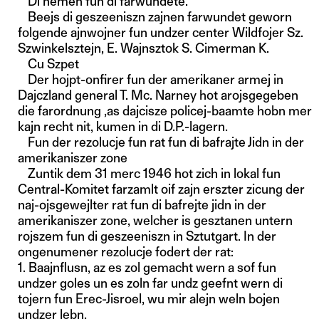
Di nemen fun di farwundete.
Beejs di geszeeniszn zajnen farwundet geworn
folgende ajnwojner fun undzer center Wildfojer Sz.
Szwinkelsztejn, E. Wajnsztok S. Cimerman K.
Cu Szpet
Der hojpt-onfirer fun der amerikaner armej in
Dajczland general T. Mc. Narney hot arojsgegeben
die farordnung ,as dajcisze policej-baamte hobn mer
kajn recht nit, kumen in di D.P.-lagern.
Fun der rezolucje fun rat fun di bafrajte Jidn in der
amerikaniszer zone
Zuntik dem 31 merc 1946 hot zich in lokal fun
Central-Komitet farzamlt oif zajn erszter zicung der
naj-ojsgewejlter rat fun di bafrejte jidn in der
amerikaniszer zone, welcher is gesztanen untern
rojszem fun di geszeeniszn in Sztutgart. In der
ongenumener rezolucje fodert der rat:
1. Baajnflusn, az es zol gemacht wern a sof fun
undzer goles un es zoln far undz geefnt wern di
tojern fun Erec-Jisroel, wu mir alejn weln bojen
undzer lebn.