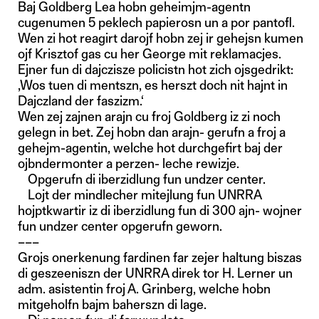
Baj Goldberg Lea hobn geheimjm-agentn
cugenumen 5 peklech papierosn un a por pantofl.
Wen zi hot reagirt darojf hobn zej ir gehejsn kumen
ojf Krisztof gas cu her George mit reklamacjes.
Ejner fun di dajczisze policistn hot zich ojsgedrikt:
,Wos tuen di mentszn, es herszt doch nit hajnt in
Dajczland der faszizm.‘
Wen zej zajnen arajn cu froj Goldberg iz zi noch
gelegn in bet. Zej hobn dan arajn- gerufn a froj a
gehejm-agentin, welche hot durchgefirt baj der
ojbndermonter a perzen- leche rewizje.
Opgerufn di iberzidlung fun undzer center.
Lojt der mindlecher mitejlung fun UNRRA
hojptkwartir iz di iberzidlung fun di 300 ajn- wojner
fun undzer center opgerufn geworn.
–––
Grojs onerkenung fardinen far zejer haltung biszas
di geszeeniszn der UNRRA direk tor H. Lerner un
adm. asistentin froj A. Grinberg, welche hobn
mitgeholfn bajm baherszn di lage.