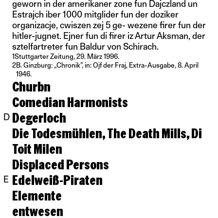
geworn in der amerikaner zone fun Dajczland un
Estrajch iber 1000 mitglider fun der doziker
organizacje, cwiszen zej 5 ge- wezene firer fun der
hitler-jugnet. Ejner fun di firer iz Artur Aksman, der
sztelfartreter fun Baldur von Schirach.
1
Stuttgarter Zeitung, 29. März 1996.
2
B. Ginzburg: „Chronik”, in: Ojf der Fraj, Extra-Ausgabe, 8. April
1946.
Churbn
Comedian Harmonists
Degerloch
D
Die Todesmühlen, The Death Mills, Di
Toit Milen
Displaced Persons
Edelweiß-Piraten
E
Elemente
entwesen