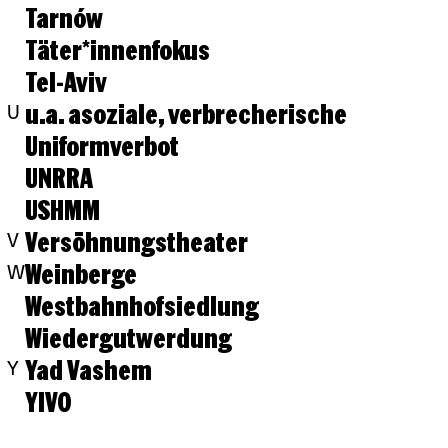
Tarnów
Täter*innenfokus
Tel-Aviv
u.a. asoziale, verbrecherische
U
Uniformverbot
UNRRA
USHMM
Versöhnungstheater
V
Weinberge
W
Westbahnhofsiedlung
Wiedergutwerdung
Yad Vashem
Y
YIVO