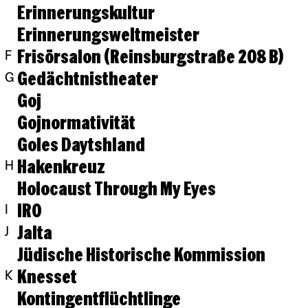
Erinnerungskultur
Erinnerungsweltmeister
Frisörsalon (Reinsburgstraße 208 B)
F
Gedächtnistheater
G
Goj
Gojnormativität
Goles Daytshland
Hakenkreuz
H
Holocaust Through My Eyes
IRO
I
Jalta
J
Jüdische Historische Kommission
Knesset
K
Kontingentflüchtlinge