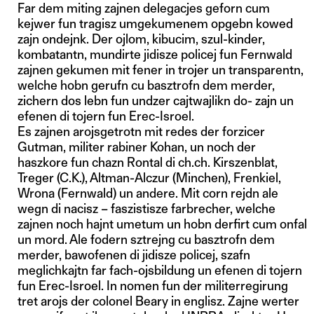
Far dem miting zajnen delegacjes geforn cum
kejwer fun tragisz umgekumenem opgebn kowed
zajn ondejnk. Der ojlom, kibucim, szul-kinder,
kombatantn, mundirte jidisze policej fun Fernwald
zajnen gekumen mit fener in trojer un transparentn,
welche hobn gerufn cu basztrofn dem merder,
zichern dos lebn fun undzer cajtwajlikn do- zajn un
efenen di tojern fun Erec-Isroel.
Es zajnen arojsgetrotn mit redes der forzicer
Gutman, militer rabiner Kohan, un noch der
haszkore fun chazn Rontal di ch.ch. Kirszenblat,
Treger (C.K.), Altman-Alczur (Minchen), Frenkiel,
Wrona (Fernwald) un andere. Mit corn rejdn ale
wegn di nacisz – faszistisze farbrecher, welche
zajnen noch hajnt umetum un hobn derfirt cum onfal
un mord. Ale fodern sztrejng cu basztrofn dem
merder, bawofenen di jidisze policej, szafn
meglichkajtn far fach-ojsbildung un efenen di tojern
fun Erec-Isroel. In nomen fun der militerregirung
tret arojs der colonel Beary in englisz. Zajne werter