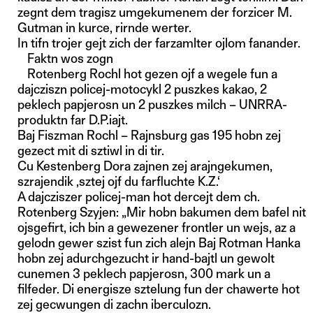
zegnt dem tragisz umgekumenem der forzicer M.
Gutman in kurce, rirnde werter.
In tifn trojer gejt zich der farzamlter ojlom fanander.
Faktn wos zogn
Rotenberg Rochl hot gezen ojf a wegele fun a
dajcziszn policej-motocykl 2 puszkes kakao, 2
peklech papjerosn un 2 puszkes milch – UNRRA-
produktn far D.P.iajt.
Baj Fiszman Rochl – Rajnsburg gas 195 hobn zej
gezect mit di sztiwl in di tir.
Cu Kestenberg Dora zajnen zej arajngekumen,
szrajendik ,sztej ojf du farfluchte K.Z.‘
A dajcziszer policej-man hot dercejt dem ch.
Rotenberg Szyjen: „Mir hobn bakumen dem bafel nit
ojsgefirt, ich bin a gewezener frontler un wejs, az a
gelodn gewer szist fun zich alejn Baj Rotman Hanka
hobn zej adurchgezucht ir hand-bajtl un gewolt
cunemen 3 peklech papjerosn, 300 mark un a
filfeder. Di energisze sztelung fun der chawerte hot
zej gecwungen di zachn iberculozn.