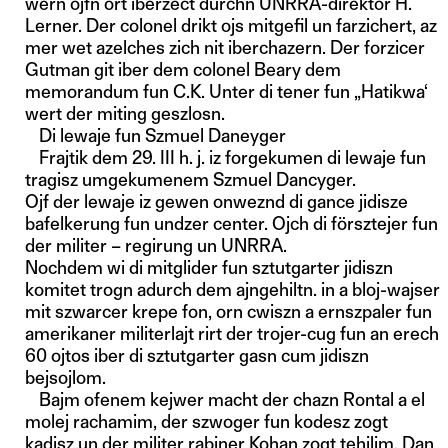
wern ojfn ort iberzect durchn UNRRA-direktor H.
Lerner. Der colonel drikt ojs mitgefil un farzichert, az
mer wet azelches zich nit iberchazern. Der forzicer
Gutman git iber dem colonel Beary dem
memorandum fun C.K. Unter di tener fun „Hatikwa‘
wert der miting geszlosn.
Di lewaje fun Szmuel Daneyger
Frajtik dem 29. III h. j. iz forgekumen di lewaje fun
tragisz umgekumenem Szmuel Dancyger.
Ojf der lewaje iz gewen onweznd di gance jidisze
bafelkerung fun undzer center. Ojch di försztejer fun
der militer – regirung un UNRRA.
Nochdem wi di mitglider fun sztutgarter jidiszn
komitet trogn adurch dem ajngehiltn. in a bloj-wajser
mit szwarcer krepe fon, orn cwiszn a ernszpaler fun
amerikaner militerlajt rirt der trojer-cug fun an erech
60 ojtos iber di sztutgarter gasn cum jidiszn
bejsojlom.
Bajm ofenem kejwer macht der chazn Rontal a el
molej rachamim, der szwoger fun kodesz zogt
kadisz un der militer rabiner Kohan zogt tehilim. Dan