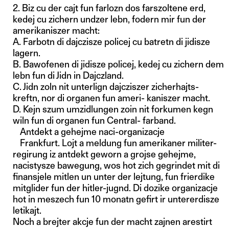
2. Biz cu der cajt fun farlozn dos farszoltene erd,
kedej cu zichern undzer lebn, fodern mir fun der
amerikaniszer macht:
A. Farbotn di dajczisze policej cu batretn di jidisze
lagern.
B. Bawofenen di jidisze policej, kedej cu zichern dem
lebn fun di Jidn in Dajczland.
C. Jidn zoln nit unterlign dajcziszer zicherhajts-
kreftn, nor di organen fun ameri- kaniszer macht.
D. Kejn szum umzidlungen zoin nit forkumen kegn
wiln fun di organen fun Central- farband.
Antdekt a gehejme naci-organizacje
Frankfurt. Lojt a meldung fun amerikaner militer-
regirung iz antdekt geworn a grojse gehejme,
nacistysze bawegung, wos hot zich gegrindet mit di
finansjele mitlen un unter der lejtung, fun frierdike
mitglider fun der hitler-jugnd. Di dozike organizacje
hot in meszech fun 10 monatn gefirt ir untererdisze
letikajt.
Noch a brejter akcje fun der macht zajnen arestirt