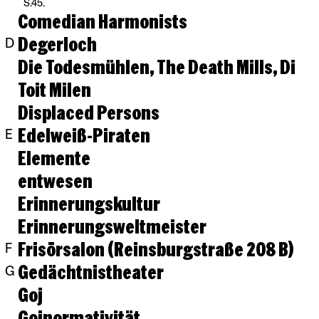
S.45.
Comedian Harmonists
Degerloch
D
Die Todesmühlen, The Death Mills, Di
Toit Milen
Displaced Persons
Edelweiß-Piraten
E
Elemente
entwesen
Erinnerungskultur
Erinnerungsweltmeister
Frisörsalon (Reinsburgstraße 208 B)
F
Gedächtnistheater
G
Goj
Gojnormativität