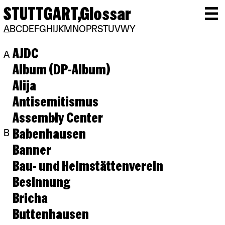
STUTTGART,
Glossar
A
B
C
D
E
F
G
H
I
J
K
M
N
O
P
R
S
T
U
V
W
Y
AJDC
A
Album (DP-Album)
Alija
Antisemitismus
Assembly Center
Babenhausen
B
Banner
Bau- und Heimstättenverein
Besinnung
Bricha
Buttenhausen