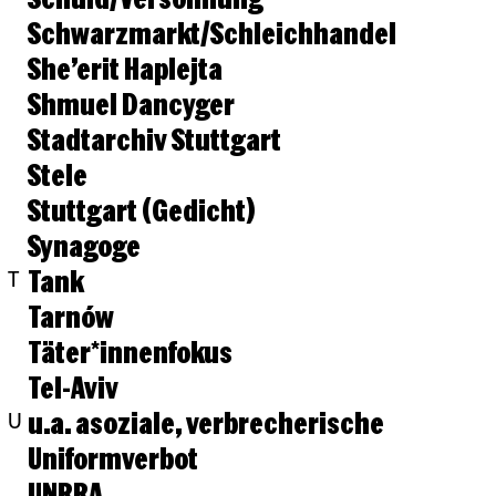
Schwarzmarkt/Schleichhandel
She’erit Haplejta
Shmuel Dancyger
Stadtarchiv Stuttgart
Stele
Stuttgart (Gedicht)
Synagoge
Tank
T
Tarnów
Täter*innenfokus
Tel-Aviv
u.a. asoziale, verbrecherische
U
Uniformverbot
UNRRA