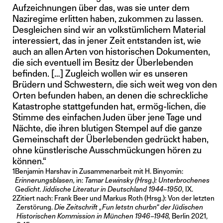
Aufzeichnungen über das, was sie unter dem
Naziregime erlitten haben, zukommen zu lassen.
Desgleichen sind wir an volkstümlichem Material
interessiert, das in jener Zeit entstanden ist, wie
auch an allen Arten von historischen Dokumenten,
die sich eventuell im Besitz der Überlebenden
befinden. […] Zugleich wollen wir es unseren
Brüdern und Schwestern, die sich weit weg von den
Orten befunden haben, an denen die schreckliche
Katastrophe stattgefunden hat, ermög-lichen, die
Stimme des einfachen Juden über jene Tage und
Nächte, die ihren blutigen Stempel auf die ganze
Gemeinschaft der Überlebenden gedrückt haben,
ohne künstlerische Ausschmückungen hören zu
können.“
1
Benjamin Harshav in Zusammenarbeit mit H. Binyomin:
Erinnerungsblasen,
in:
Tamar Lewinsky (Hrsg.): Unterbrochenes
Gedicht. Jiddische Literatur in Deutschland 1944–1950,
IX.
2
Zitiert nach: Frank Beer und Markus Roth (Hrsg.): Von der letzten
Zerstörung.
Die Zeitschrift „Fun letstn churbn“ der Jüdischen
Historischen Kommission in München 1946–1948,
Berlin 2021,