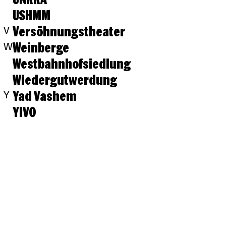
USHMM
Versöhnungstheater
V
Weinberge
W
Westbahnhofsiedlung
Wiedergutwerdung
Yad Vashem
Y
YIVO