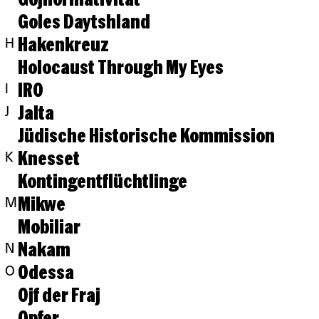
Goles Daytshland
Hakenkreuz
H
Holocaust Through My Eyes
IRO
I
Jalta
J
Jüdische Historische Kommission
Knesset
K
Kontingentflüchtlinge
Mikwe
M
Mobiliar
Nakam
N
Odessa
O
Ojf der Fraj
Opfer