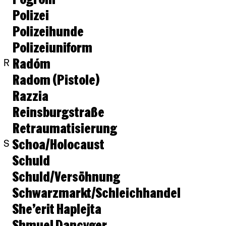
Polizei
Polizeihunde
Polizeiuniform
Radóm
R
Radom (Pistole)
Razzia
Reinsburgstraße
Retraumatisierung
Schoa/Holocaust
S
Schuld
Schuld/Versöhnung
Schwarzmarkt/Schleichhandel
She’erit Haplejta
Shmuel Dancyger