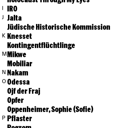
IRO
I
Jalta
J
Jüdische Historische Kommission
Knesset
K
Kontingentflüchtlinge
Mikwe
M
Mobiliar
Nakam
N
Odessa
O
Ojf der Fraj
Opfer
Oppenheimer, Sophie (Sofie)
Pflaster
P
Pogrom