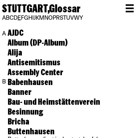
STUTTGART,
Glossar
A
B
C
D
E
F
G
H
I
J
K
M
N
O
P
R
S
T
U
V
W
Y
AJDC
A
Album (DP-Album)
Alija
Antisemitismus
Assembly Center
Babenhausen
B
Banner
Bau- und Heimstättenverein
Besinnung
Bricha
Buttenhausen