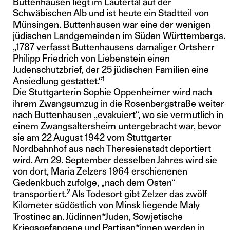
Buttenhausen liegt im Lautertal auf der
Schwäbischen Alb und ist heute ein Stadtteil von
Münsingen. Buttenhausen war eine der wenigen
jüdischen Landgemeinden im Süden Württembergs.
„1787 verfasst Buttenhausens damaliger Ortsherr
Philipp Friedrich von Liebenstein einen
Judenschutzbrief, der 25 jüdischen Familien eine
1
Ansiedlung gestattet.“
Die Stuttgarterin Sophie Oppenheimer wird nach
ihrem Zwangsumzug in die Rosenbergstraße weiter
nach Buttenhausen „evakuiert“, wo sie vermutlich in
einem Zwangsaltersheim untergebracht war, bevor
sie am 22 August 1942 vom Stuttgarter
Nordbahnhof aus nach Theresienstadt deportiert
wird. Am 29. September desselben Jahres wird sie
von dort, Maria Zelzers 1964 erschienenen
Gedenkbuch zufolge, „nach dem Osten“
2
transportiert.
Als Todesort gibt Zelzer das zwölf
Kilometer südöstlich von Minsk liegende Maly
Trostinec an. Jüdinnen*Juden, Sowjetische
Kriegsgefangene und Partisan*innen werden in