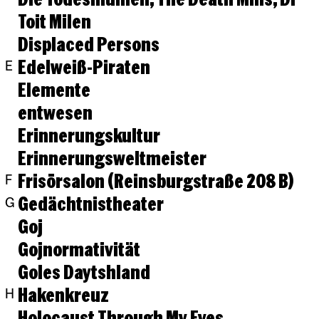
Toit Milen
Displaced Persons
Edelweiß-Piraten
E
Elemente
entwesen
Erinnerungskultur
Erinnerungsweltmeister
Frisörsalon (Reinsburgstraße 208 B)
F
Gedächtnistheater
G
Goj
Gojnormativität
Goles Daytshland
Hakenkreuz
H
Holocaust Through My Eyes