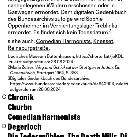
nahegelegenen Wäldern erschossen oder in
Gaswagen ermordet. Dem digitalen Gedenkbuch
des Bundesarchivs zufolge wird Sophie
Oppenheimer im Vernichtungslager Treblinka
3
ermordet. Es findet sich kein Todesdatum.
siehe auch:
Comedian Harmonists
Knesset
Reinsburgstraße
1
Jüdisches Museum Buttenhausen,
https://shorturl.at/joKDL,
zuletzt aufgerufen am 28.08.2024.
2
Maria Zelzer:
Weg und Schicksal der Stuttgarter Juden. Ein
Gedenkbuch,
Stuttgart 1964, S. 353.
3
Digitales Gedenkbuch des Bundesarchivs,
https://www.bundesarchiv.de/gedenkbuch/de940904,
zuletzt
aufgerufen am 28.08.2024.
Chronik
C
Churbn
Comedian Harmonists
Degerloch
D
Die Todesmühlen, The Death Mills, Di