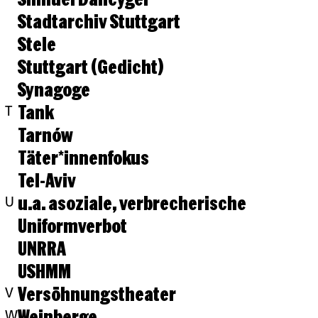
Stadtarchiv Stuttgart
Stele
Stuttgart (Gedicht)
Synagoge
Tank
T
Tarnów
Täter*innenfokus
Tel-Aviv
u.a. asoziale, verbrecherische
U
Uniformverbot
UNRRA
USHMM
Versöhnungstheater
V
Weinberge
W