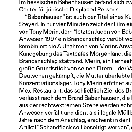
Im hessischen Babenhausen befand sich zw
Center für jüdische Displaced Persons.
“Babenhausen” ist auch der Titel eines Ku
Steyerl. In nur vier Minuten zeigt der Film 
von Tony Merin, dem “letzten Juden von Ba
Anwesen 1997 ein Brandanschlag verübt wor
kombiniert die Aufnahmen von Merins Anw
Kundgebung des Textcafes Morgenland, die 
Brandanschlag stattfand. Merin, ein Fernseh
große Grundstück von seinen Eltern – der Va
Deutschen gekämpft, die Mutter überlebte 
Konzentrationslager. Tony Merin eröffnet a
Mex-Restaurant, das schließlich Ziel des B
verlässt nach dem Brand Babenhausen, die 
aus der rechtsextremen Szene werden schne
Anwesen verfällt und dient als illegale Müll
Jahre nach dem Anschlag, erscheint in der 
Artikel “Schandfleck soll beseitigt werden”,