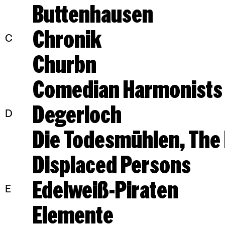
Buttenhausen
Chronik
C
Churbn
Comedian Harmonists
Degerloch
D
Displaced Persons
Edelweiß-Piraten
E
Elemente