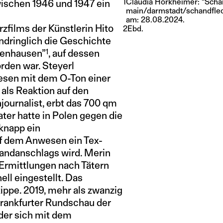
1
Claudia Horkheimer: “Schand
ischen 1946 und 1947 ein
main/darmstadt/schandfleck
am: 28.08.2024.
rzfilms der Künstlerin Hito
2
Ebd.
eindringlich die Geschichte
1
benhausen”
, auf dessen
den war. Steyerl
esen mit dem O-Ton einer
als Reaktion auf den
journalist, erbt das 700 qm
ter hatte in Polen gegen die
knapp ein
uf dem Anwesen ein Tex-
randanschlags wird. Merin
Ermittlungen nach Tätern
ll eingestellt. Das
kippe. 2019, mehr als zwanzig
Frankfurter Rundschau der
 der sich mit dem