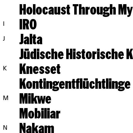
Holocaust Through My
IRO
I
Jalta
J
Jüdische Historische
Knesset
K
Kontingentflüchtlinge
Mikwe
M
Mobiliar
Nakam
N