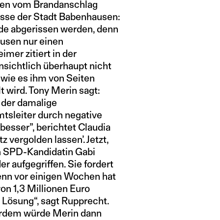
den vom Brandanschlag
esse der Stadt Babenhausen:
ude abgerissen werden, denn
usen nur einen
imer zitiert in der
nsichtlich überhaupt nicht
 wie es ihm von Seiten
 wird. Tony Merin sagt:
 der damalige
tsleiter durch negative
besser”, berichtet Claudia
z vergolden lassen’. Jetzt,
h SPD-Kandidatin Gabi
aufgegriffen. Sie fordert
enn vor einigen Wochen hat
n 1,3 Millionen Euro
n Lösung“, sagt Rupprecht.
ßerdem würde Merin dann