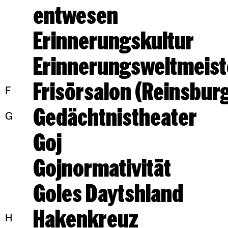
entwesen
Erinnerungskultur
Erinnerungsweltmeist
Frisörsalon (Reinsbur
F
Gedächtnistheater
G
Goj
Gojnormativität
Goles Daytshland
Hakenkreuz
H