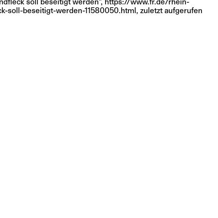
fleck soll beseitigt werden”, https://www.fr.de/rhein-
-soll-beseitigt-werden-11580050.html, zuletzt aufgerufen