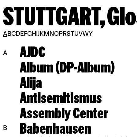
STUTTGART,
Glo
A
B
C
D
E
F
G
H
I
J
K
M
N
O
P
R
S
T
U
V
W
Y
AJDC
A
Album (DP-Album)
Alija
Antisemitismus
Assembly Center
Babenhausen
B