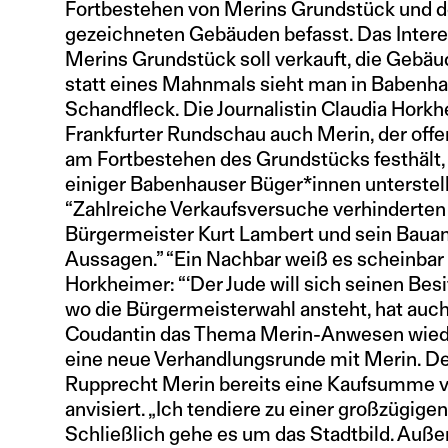
Fortbestehen von Merins Grundstück und 
gezeichneten Gebäuden befasst. Das Inter
Merins Grundstück soll verkauft, die Gebä
statt eines Mahnmals sieht man in Babenha
Schandfleck. Die Journalistin Claudia Horkhe
Frankfurter Rundschau auch Merin, der offe
am Fortbestehen des Grundstücks festhält,
einiger Babenhauser Büger*innen unterstellt
“Zahlreiche Verkaufsversuche verhinderten
Bürgermeister Kurt Lambert und sein Bauam
Aussagen.” “Ein Nachbar weiß es scheinbar 
Horkheimer: “‘Der Jude will sich seinen Besit
wo die Bürgermeisterwahl ansteht, hat auc
Coudantin das Thema Merin-Anwesen wieder 
eine neue Verhandlungsrunde mit Merin. D
Rupprecht Merin bereits eine Kaufsumme vo
anvisiert. „Ich tendiere zu einer großzügige
Schließlich gehe es um das Stadtbild. Au