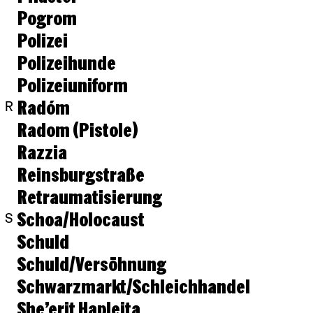
Pogrom
Polizei
Polizeihunde
Polizeiuniform
Radóm
R
Radom (Pistole)
Razzia
Reinsburgstraße
Retraumatisierung
Schoa/Holocaust
S
Schuld
Schuld/Versöhnung
Schwarzmarkt/Schleichhandel
She’erit Haplejta