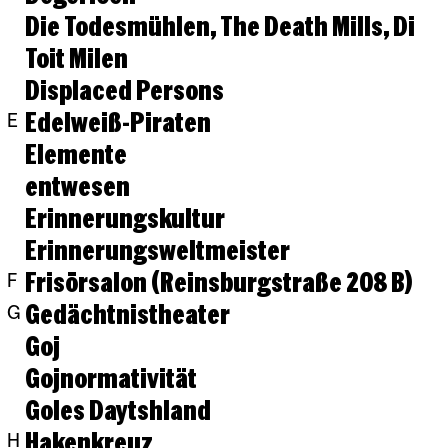
Die Todesmühlen, The Death Mills, Di
Toit Milen
Displaced Persons
Edelweiß-Piraten
E
Elemente
entwesen
Erinnerungskultur
Erinnerungsweltmeister
Frisörsalon (Reinsburgstraße 208 B)
F
Gedächtnistheater
G
Goj
Gojnormativität
Goles Daytshland
Hakenkreuz
H