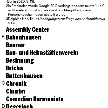
Berlin 2020, S. 13f.
2
In Frankreich wurde Google 2012 verklagt, seitdem taucht “Jude”
nicht mehr automatisch als Zusatzsuchbegriff auf, wenn
Personensuchanfragen gestellt werden.
3
Delphine Horvilleur:
Überlegungen zur Frage des Antisemitismus,
S.15f.
Assembly Center
Babenhausen
B
Banner
Bau- und Heimstättenverein
Besinnung
Bricha
Buttenhausen
Chronik
C
Churbn
Comedian Harmonists
Degerloch
D