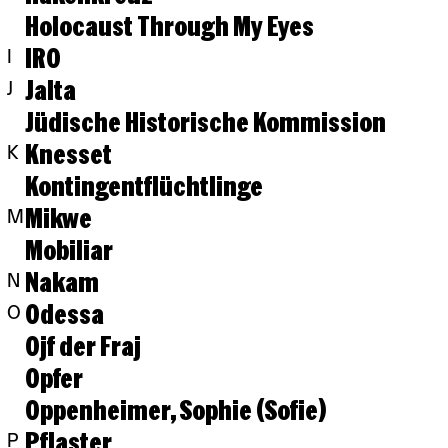
Holocaust Through My Eyes
IRO
I
Jalta
J
Jüdische Historische Kommission
Knesset
K
Kontingentflüchtlinge
Mikwe
M
Mobiliar
Nakam
N
Odessa
O
Ojf der Fraj
Opfer
Oppenheimer, Sophie (Sofie)
Pflaster
P