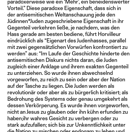
paradoxerweise wie ein ‘Mehr’, ein beneidenswerter
Vorteil.” Diese paradoxe Eigenschaft, dass sich in
der antisemitischen Weltanschauung jede den
Jüdinnen*Juden zugeschriebene Eigenschaft in ihr
Gegenteil verkehren ließe, je nachdem, was den
Hass gerade am besten bediene, führt Horvilleur
eindrücklich als “Eigenart des Judenhasses, parallel
mit zwei gegensätzlichen Vorwürfen konfrontiert zu
werden” aus: “Im Laufe der Geschichte hinderte den
antisemitischen Diskurs nichts daran, die Juden
zugleich einer Anklage und ihrem exakten Gegenteil
zu unterziehen. So wurde ihnen abwechselnd
vorgeworfen, zu reich zu sein oder aber der Nation
auf der Tasche zu liegen. Die Juden werden als
revolutionär oder aber als zu bürgerlich kritisiert; als
Bedrohung des Systems oder genau umgekehrt als
dessen Verkörperung. Es wurde ihnen vorgeworfen,
nicht an Jesus zu glauben oder ihn kühn erfunden zu
haben;ihr wahres Gesicht zu verbergen oder zu
stark aufzufallen; sich bis zur Unkenntlichkeit unter
die Nation zu mischen oder endogam zu leben und