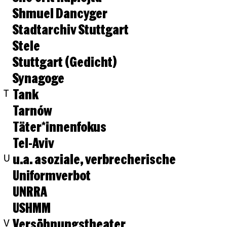
Shmuel Dancyger
Stadtarchiv Stuttgart
Stele
Stuttgart (Gedicht)
Synagoge
Tank
T
Tarnów
Täter*innenfokus
Tel-Aviv
u.a. asoziale, verbrecherische
U
Uniformverbot
UNRRA
USHMM
Versöhnungstheater
V