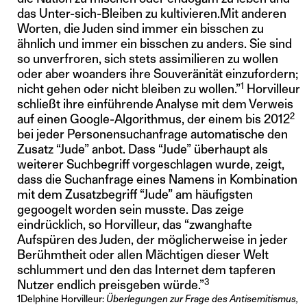
das Unter-sich-Bleiben zu kultivieren.Mit anderen
Worten, die Juden sind immer ein bisschen zu
ähnlich und immer ein bisschen zu anders. Sie sind
so unverfroren, sich stets assimilieren zu wollen
oder aber woanders ihre Souveränität einzufordern;
1
nicht gehen oder nicht bleiben zu wollen.”
Horvilleur
schließt ihre einführende Analyse mit dem Verweis
2
auf einen Google-Algorithmus, der einem bis 2012
bei jeder Personensuchanfrage automatische den
Zusatz “Jude” anbot. Dass “Jude” überhaupt als
weiterer Suchbegriff vorgeschlagen wurde, zeigt,
dass die Suchanfrage eines Namens in Kombination
mit dem Zusatzbegriff “Jude” am häufigsten
gegoogelt worden sein musste. Das zeige
eindrücklich, so Horvilleur, das “zwanghafte
Aufspüren des Juden, der möglicherweise in jeder
Berühmtheit oder allen Mächtigen dieser Welt
schlummert und den das Internet dem tapferen
3
Nutzer endlich preisgeben würde.”
1
Delphine Horvilleur:
Überlegungen zur Frage des Antisemitismus,