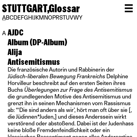
STUTTGART,
Glossar
A
B
C
D
E
F
G
H
I
J
K
M
N
O
P
R
S
T
U
V
W
Y
AJDC
A
Album (DP-Album)
Alija
Antisemitismus
Die französische Autorin und Rabbinerin der
Jüdisch-liberalen Bewegung Frankreichs
Delphine
Horvilleur beschreibt auf den ersten Seiten ihres
Buchs
Überlegungen zur Frage des Antisemitismus
die grundlegenden Motive des Antisemitismus und
grenzt ihn in seinen Mechanismen vom Rassismus
ab: “‘Die sind anders als wir’, hört man oft über sie [,
die Jüdinnen*Juden,] und dieses Anderssein wirkt
verstörend oder abstoßend. Dabei ist der Judenhass
keine bloße Fremdenfeindlichkeit oder ein
klassisches Ressentiment gegen alles Andersartige.