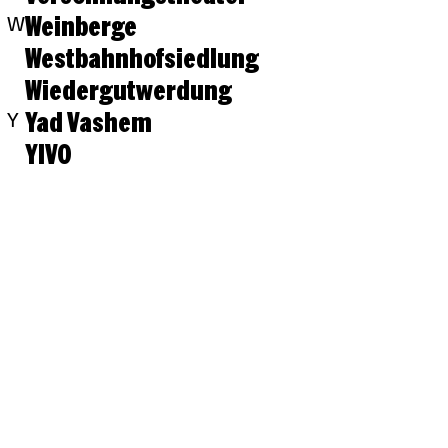
Weinberge
W
Westbahnhofsiedlung
Wiedergutwerdung
Yad Vashem
Y
YIVO