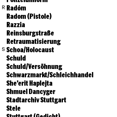
Radóm
R
Radom (Pistole)
Razzia
Reinsburgstraße
Retraumatisierung
Schoa/Holocaust
S
Schuld
Schuld/Versöhnung
Schwarzmarkt/Schleichhandel
She’erit Haplejta
Shmuel Dancyger
Stadtarchiv Stuttgart
Stele
Stuttgart (Gedicht)