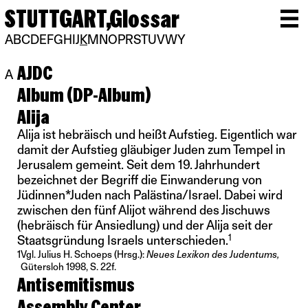
STUTTGART,
Glossar
A
B
C
D
E
F
G
H
I
J
K
M
N
O
P
R
S
T
U
V
W
Y
AJDC
A
Album (DP-Album)
Alija
Alija ist hebräisch und heißt Aufstieg. Eigentlich war
damit der Aufstieg gläubiger Juden zum Tempel in
Jerusalem gemeint. Seit dem 19. Jahrhundert
bezeichnet der Begriff die Einwanderung von
Jüdinnen*Juden nach Palästina/Israel. Dabei wird
zwischen den fünf Alijot während des Jischuws
(hebräisch für Ansiedlung) und der Alija seit der
1
Staatsgründung Israels unterschieden.
1
Vgl. Julius H. Schoeps (Hrsg.):
Neues Lexikon des Judentums,
Gütersloh 1998, S. 22f.
Antisemitismus
Assembly Center