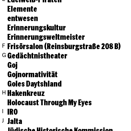
Elemente
entwesen
Erinnerungskultur
Erinnerungsweltmeister
Frisörsalon (Reinsburgstraße 208 B)
F
Gedächtnistheater
G
Goj
Gojnormativität
Goles Daytshland
Hakenkreuz
H
Holocaust Through My Eyes
IRO
I
Jalta
J
Jüdische Historische Kommission