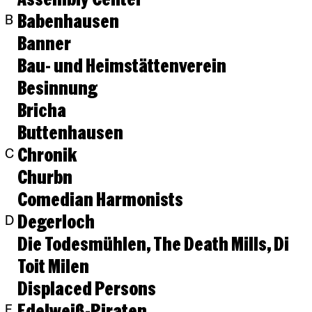
Babenhausen
B
Banner
Bau- und Heimstättenverein
Besinnung
Bricha
Buttenhausen
Chronik
C
Churbn
Comedian Harmonists
Degerloch
D
Die Todesmühlen, The Death Mills, Di
Toit Milen
Displaced Persons
Edelweiß-Piraten
E