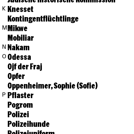
Knesset
K
Kontingentflüchtlinge
Mikwe
M
Mobiliar
Nakam
N
Odessa
O
Ojf der Fraj
Opfer
Oppenheimer, Sophie (Sofie)
Pflaster
P
Pogrom
Polizei
Polizeihunde
Polizeiuniform