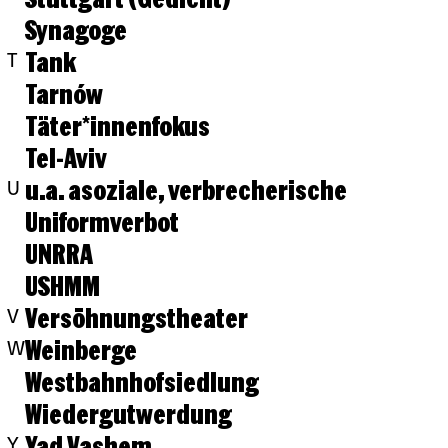
Synagoge
Tank
T
Tarnów
Täter*innenfokus
Tel-Aviv
u.a. asoziale, verbrecherische
U
Uniformverbot
UNRRA
USHMM
Versöhnungstheater
V
Weinberge
W
Westbahnhofsiedlung
Wiedergutwerdung
Yad Vashem
Y