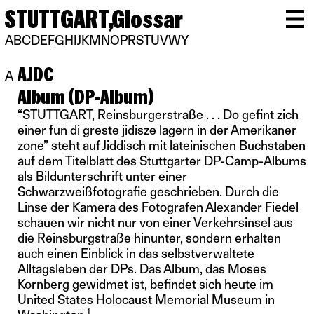
STUTTGART,
Glossar
A
B
C
D
E
F
G
H
I
J
K
M
N
O
P
R
S
T
U
V
W
Y
AJDC
A
Album (DP-Album)
“STUTTGART, Reinsburgerstraße . . . Do gefint zich
einer fun di greste jidisze lagern in der Amerikaner
zone” steht auf Jiddisch mit lateinischen Buchstaben
auf dem Titelblatt des Stuttgarter DP-Camp-Albums
als Bildunterschrift unter einer
Schwarzweißfotografie geschrieben. Durch die
Linse der Kamera des Fotografen Alexander Fiedel
schauen wir nicht nur von einer Verkehrsinsel aus
die Reinsburgstraße hinunter, sondern erhalten
auch einen Einblick in das selbstverwaltete
Alltagsleben der DPs. Das Album, das Moses
Kornberg gewidmet ist, befindet sich heute im
United States Holocaust Memorial Museum in
1