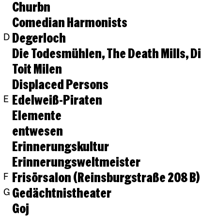
Churbn
Comedian Harmonists
Degerloch
D
Die Todesmühlen, The Death Mills, Di
Toit Milen
Displaced Persons
Edelweiß-Piraten
E
Elemente
entwesen
Erinnerungskultur
Erinnerungsweltmeister
Frisörsalon (Reinsburgstraße 208 B)
F
Gedächtnistheater
G
Goj