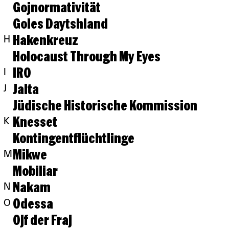
Gojnormativität
Goles Daytshland
Hakenkreuz
H
Holocaust Through My Eyes
IRO
I
Jalta
J
Jüdische Historische Kommission
Knesset
K
Kontingentflüchtlinge
Mikwe
M
Mobiliar
Nakam
N
Odessa
O
Ojf der Fraj