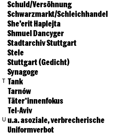
Schuld/Versöhnung
Schwarzmarkt/Schleichhandel
She’erit Haplejta
Shmuel Dancyger
Stadtarchiv Stuttgart
Stele
Stuttgart (Gedicht)
Synagoge
Tank
T
Tarnów
Täter*innenfokus
Tel-Aviv
u.a. asoziale, verbrecherische
U
Uniformverbot