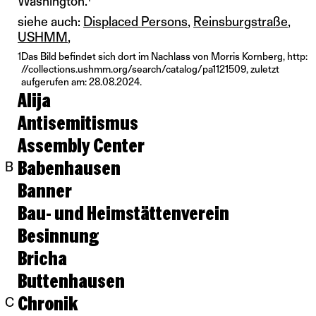
Washington.
siehe auch:
Displaced Persons
Reinsburgstraße
USHMM
1
Das Bild befindet sich dort im Nachlass von Morris Kornberg,
http:​
/​/collections.ushmm.org​/search​/catalog​/pa1121509,
zuletzt
aufgerufen am: 28.08.2024.
Alija
Antisemitismus
Assembly Center
Babenhausen
B
Banner
Bau- und Heimstättenverein
Besinnung
Bricha
Buttenhausen
Chronik
C