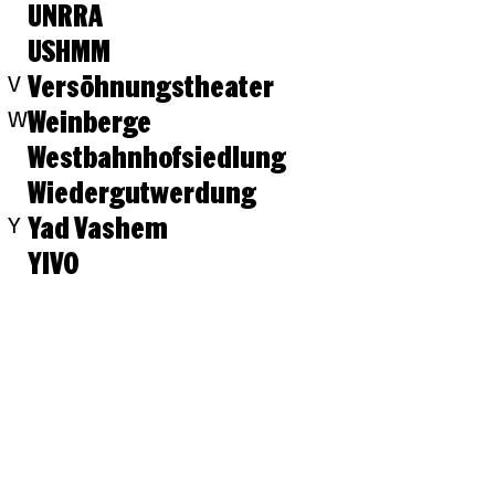
UNRRA
USHMM
Versöhnungstheater
V
Weinberge
W
Westbahnhofsiedlung
Wiedergutwerdung
Yad Vashem
Y
YIVO